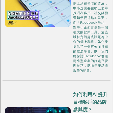
網上消費習慣的普及，
中小企需要在網上去尋
找潛在客戶，社交媒體
營銷便變得越加重要，
而「Facebook群組」
對中小企而言更是一個
強大的營銷工具。這些
以特定興趣或話題為中
心的網上群組，為企業
提供了一個有效而持續
的推廣平台。以下我們
將探討Facebook群組
對小型企業的好處及管
理技巧，助增長產品或
服務的銷量。
如何利用AI提升
目標客戶的品牌
參與度？