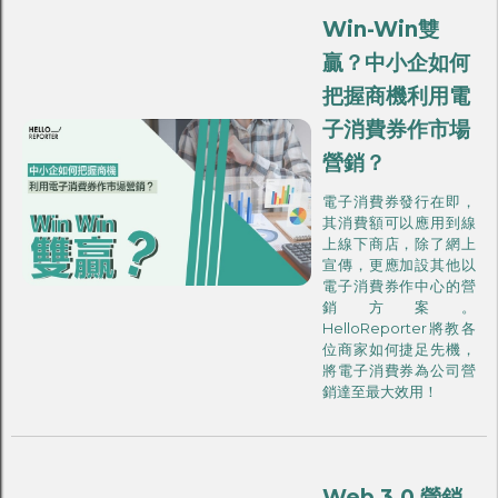
Win-Win雙
贏？中小企如何
把握商機利用電
子消費券作市場
營銷？
電子消費券發行在即，
其消費額可以應用到線
上線下商店，除了網上
宣傳，更應加設其他以
電子消費券作中心的營
銷方案。
HelloReporter將教各
位商家如何捷足先機，
將電子消費券為公司營
銷達至最大效用！
Web 3.0 營銷