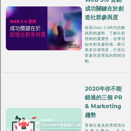
成功關鍵在於創
造社群參與度
探索Web 3.0時代的數
碼營銷趨勢，了解社群
營銷的重要性，並學習
如何創造參與感，吸引
更多目標受眾，打造社
群參與度更高的營銷活
動。
2020年你不能
錯過的三個 PR
& Marketing
趨勢
香港社會及經濟環境出
現重大變化，不少