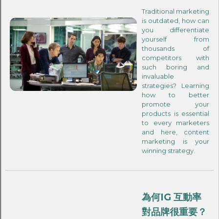
Traditional marketing
is outdated, how can
you differentiate
yourself from
thousands of
competitors with
such boring and
invaluable
strategies? Learning
how to better
promote your
products is essential
to every marketers
and here, content
marketing is your
winning strategy.
為何IG 互動率
對品牌很重要？