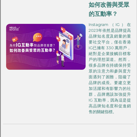
如何改善與受眾
的互動率？
Instagram（IG）在
2023年依然是品牌提高
品牌知名度及銷量的重
要社交平台，僅在香港
IG已擁有 330 萬用戶，
絕對是企業接觸目標客
戶的理想渠道。然而，
很多品牌在持續保持受
眾的注意力和參與度方
面遇到了困難，阻礙了
品牌的成長。要建立更
加活躍和有影響力的社
群，品牌應該加強提升
IG 互動率，因為這是提
高品牌知名度和促進銷
售的關鍵指標。‍