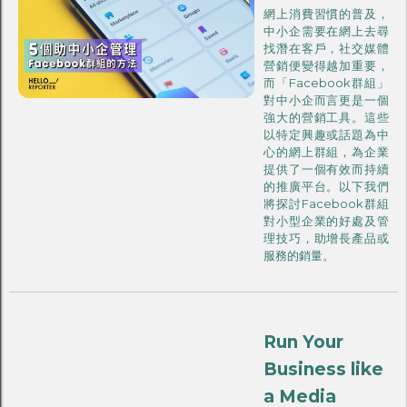
網上消費習慣的普及，
中小企需要在網上去尋
找潛在客戶，社交媒體
營銷便變得越加重要，
而「Facebook群組」
對中小企而言更是一個
強大的營銷工具。這些
以特定興趣或話題為中
心的網上群組，為企業
提供了一個有效而持續
的推廣平台。以下我們
將探討Facebook群組
對小型企業的好處及管
理技巧，助增長產品或
服務的銷量。
Run Your
Business like
a Media