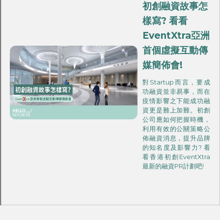
初創融資故事怎
樣寫? 看看
EventXtra亞洲
首個虛擬互動傳
媒簡佈會!
對Startup而言，要成
功融資並非易事，而在
疫情影響之下能成功融
資更是難上加難。初創
公司應如何把握時機，
利用有效的公關策略公
佈融資消息，提升品牌
的知名度及影響力? 看
看香港初創EventXtra
最新的融資PR計劃吧!