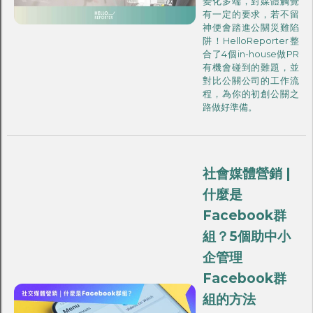
變化多端，對媒體觸覺
有一定的要求，若不留
神便會踏進公關災難陷
阱！HelloReporter整
合了4個in-house做PR
有機會碰到的難題，並
對比公關公司的工作流
程，為你的初創公關之
路做好準備。
社會媒體營銷 |
什麼是
Facebook群
組？5個助中小
企管理
Facebook群
組的方法