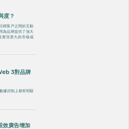
與度？
與目標客戶之間的互動
應用為品牌提供了強大
並實現更大的市場成
eb 3對品牌
戶數據控制上都有明顯
投效廣告增加