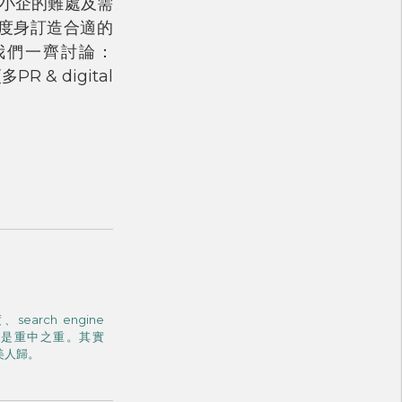
中小企的難處及需
標度身訂造合適的
我們一齊討論：
PR & digital
rch engine
dia更是重中之重。其實
得美人歸。