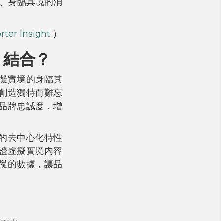
、身臨其境的消
r Insight
）
 結合？
擬實境的身臨其
創造獨特而難忘
品牌忠誠度，增
鏈的去中心化特性
證虛擬實境內容
蹤的數據，讓品