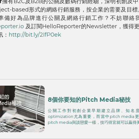
r
擁有B2C及B2B的公關及數碼行銷經驗，深明初創及
oject-based形式的網絡行銷服務，按企業的需要及目
準備好為品牌進行公關及網絡行銷工作？不妨聯絡
orter.io
及訂閱HelloReporter的Newsletter，獲得更多
資訊：
http://bit.ly/2IfP0ek
8個你要知的Pitch Media秘技
公關工作對初創企業早期建立品牌、知名度、sea
optimization尤為重要，而當中pitch me
pitch media與談戀愛一樣，技巧得宜就可以贏