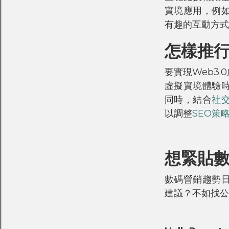
實境應用，例
有趣的互動方式
怎樣推行
要實現Web3
虛擬實境體驗
同時，結合
社
以調整
SEO策
想緊貼
數碼營銷趨勢
建議？不如找公