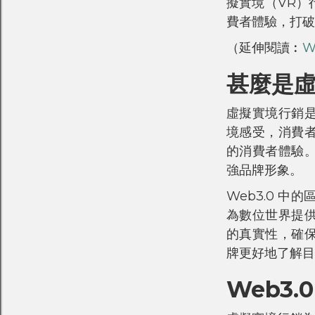
擬實境（VR）
費者體驗，打破
（延伸閱讀︰
W
甚麼是虛
虛擬實境行銷
境感受，消費
的消費者體驗
強品牌形象。
Web3.0 
為數位世界提
的真實性，確
牌更好地了解目
Web3