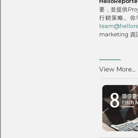
HelloReporte
要，並提供Pr
行銷策略。你
team@hellorep
marketing 
View More...