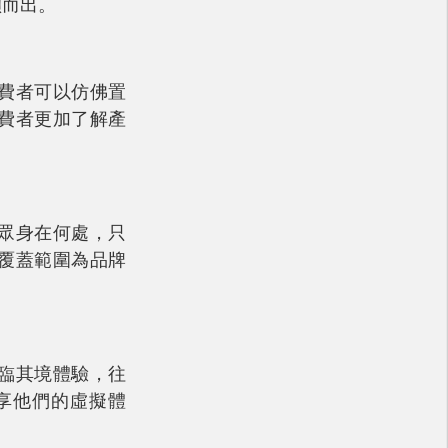
穎而出。
費者可以仿佛置
費者更加了解產
眾身在何處，只
覆蓋範圍為品牌
臨其境體驗，往
享他們的虛擬體