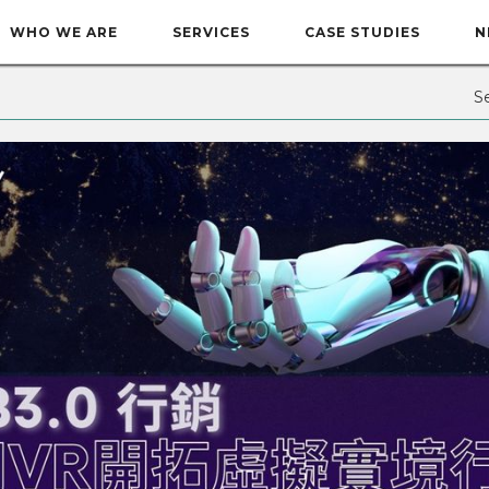
WHO WE ARE
SERVICES
CASE STUDIES
N
S