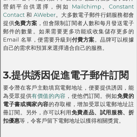
營銷平台供選擇，例如
Mailchimp
、
Constant
Contact
和
AWeber
。大多數電子郵件行銷服務都會
提供
免費方案
，但會限制訂閱者人數和每月發送電子
郵件的數量。如果需要更多功能或收集儲存更多的
Email 名單，便需要升級到
付費方案
。品牌可以根據
自己的需求和預算來選擇適合自己的服務。
3.提供誘因促進電子郵件訂閱
要令潛在客戶主動填寫電郵地址，便要提供誘因，能
為受眾提供
有價值的內容
，使他們訂閱。例如
免費的
電子書或獨家內容
的存取權，增加受眾以電郵地址註
冊訂閱。另外，亦可以利用
免費產品、試用服務、折
扣優惠
等，令客戶留下電郵地址以獲得相關獎賞。