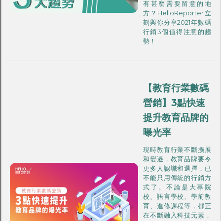
有甚麼需要留意的地
方？HelloReporter立
刻與你分享2021年數碼
行銷3個值得注意的趨
勢！
【教育行業數碼
營銷】3點快速
提升教育品牌的
曝光率
現時教育行業不斷擴展
和變遷，教育品牌要令
更多人認識和選擇，已
不能只用傳統的行銷方
式了。不論是大專院
校、語言學校、學前教
育、進修課程等，都正
在不斷融入科技元素，