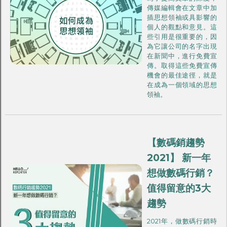
傳媒編輯會在文章中加
插思想領袖或具影響的
個人的觀點和意見。這
些引用是很重要的，因
為它讓公司的名字出現
在新聞中，進行免費宣
傳。取得這些免費宣傳
機會的最佳途徑，就是
在成為一個領域的思想
領袖。
【數碼銷趨勢
2021】 新一年
想做數碼行銷？
值得留意的3大
趨勢
2021年，做數碼行銷時