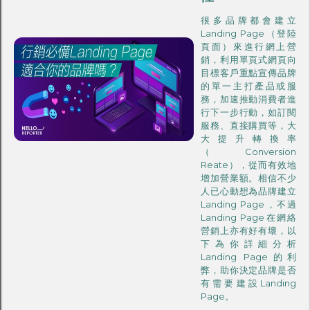
很多品牌都會建立
Landing Page（登陸
頁面）來進行網上營
銷，利用單頁式網頁向
目標客戶重點宣傳品牌
的單一主打產品或服
務，加速推動消費者進
行下一步行動，如訂閱
服務、直接購買等，大
大提升轉換率
（Conversion
Reate），從而有效地
增加營業額。相信不少
人已心動想為品牌建立
Landing Page，不過
Landing Page在網絡
營銷上亦有好有壞，以
下為你詳細分析
Landing Page的利
弊，助你決定品牌是否
有需要建設Landing
Page。