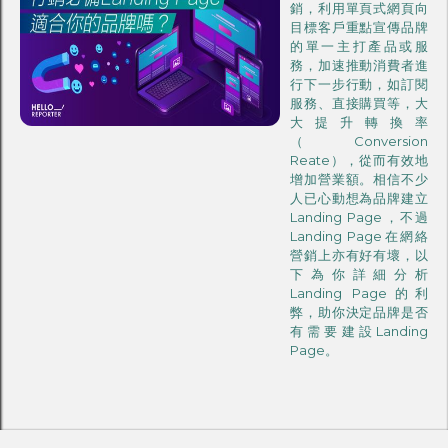
銷，利用單頁式網頁向
目標客戶重點宣傳品牌
的單一主打產品或服
務，加速推動消費者進
行下一步行動，如訂閱
服務、直接購買等，大
大提升轉換率
（Conversion
Reate），從而有效地
增加營業額。相信不少
人已心動想為品牌建立
Landing Page，不過
Landing Page在網絡
營銷上亦有好有壞，以
下為你詳細分析
Landing Page的利
弊，助你決定品牌是否
有需要建設Landing
Page。