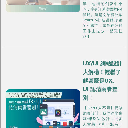
業，包括初創及中小
企，度身訂造高效的PR
策略。這篇文章將分享
Startup打造品牌形象
的小竅門，讓你在公關
工作上走少一點冤枉
路！‍
UX/UI 網站設計
大解構！輕鬆了
解甚麼是UX、
UI 認清兩者差
別！
‍【UX/UI大不同】要做
網頁設計，我們經常會
聽到UX/UI設計，很多
人會將UX和UI混為一