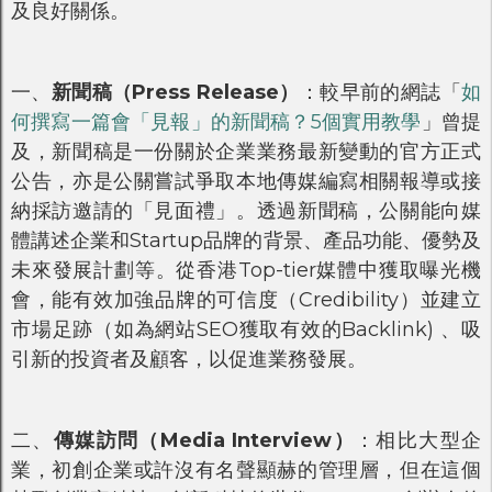
及良好關係。
一、
新聞稿（Press Release）
：較早前的網誌「
如
何撰寫一篇會「見報」的新聞稿？5個實用教學
」曾提
及，新聞稿是一份關於企業業務最新變動的官方正式
公告，亦是公關嘗試爭取本地傳媒編寫相關報導或接
納採訪邀請的「見面禮」。透過新聞稿，公關能向媒
體講述企業和Startup品牌的背景、產品功能、優勢及
未來發展計劃等。從香港Top-tier媒體中獲取曝光機
會，能有效加強品牌的可信度（Credibility）並建立
市場足跡（如為網站SEO獲取有效的Backlink) 、吸
引新的投資者及顧客，以促進業務發展。
二、
傳媒訪問（Media Interview）
：相比大型企
業，初創企業或許沒有名聲顯赫的管理層，但在這個