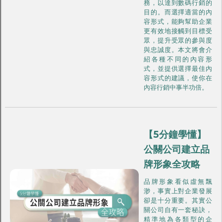
務，以達到數碼行銷的
目的。而選擇適當的內
容形式，能夠幫助企業
更有效地接觸到目標受
眾，提升受眾的參與度
與忠誠度。本文將會介
紹各種不同的內容形
式，並提供選擇最佳內
容形式的建議，使你在
內容行銷中事半功倍。
【5分鐘學懂】
公關公司建立品
牌形象全攻略
品牌形象看似虛無飄
渺，事實上對企業發展
卻是十分重要。其實公
關公司自有一套秘訣，
精準地為各類型的企