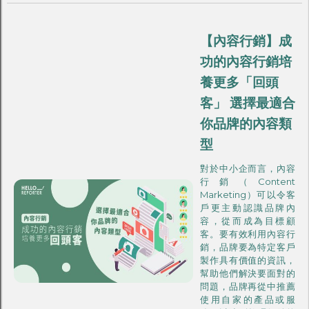
【內容行銷】成
功的內容行銷培
養更多「回頭
客」 選擇最適合
你品牌的內容類
型
對於中小企而言，內容
行銷（Content
Marketing）可以令客
戶更主動認識品牌內
容，從而成為目標顧
客。要有效利用內容行
銷，品牌要為特定客戶
製作具有價值的資訊，
幫助他們解決要面對的
問題，品牌再從中推薦
使用自家的產品或服