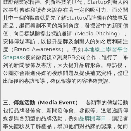
鼓勵創業家精神、創新科技的世代，Startup創辦人的
故事對傳媒和讀者來說存在著一定的吸引力。而公關
其中一個的職責就是先了解Startup品牌獨有的故事及
產品，繼而籌劃不同的新聞角度，發掘當中的新聞價
值，向目標媒體提出採訪邀請（Media Pitching），
安排傳媒專訪，以提升品牌及創辦人的知名度和關注
度（Brand Awareness）。例如
本地線上學習平台
Snapask
便於融資後立刻與PR公司合作，進行了一系
列的新聞發佈及專訪，大大提升品牌形象。專訪後，
公關亦會跟進傳媒的後續問題及提供補充資科，整理
出版後的專訪報導，確保報導的內容準確無誤。
三、
傳媒活動（Media Event）
：各類型的傳媒活動
包括品牌發佈會、新聞發佈會、參觀等。透過邀請傳
媒參與各類型的品牌活動，例如
品牌開幕日
，讓記者
率先體驗及了解產品，增加他們對品牌的認識，從而