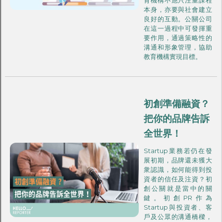
本身，亦要與社會建立
良好的互動。公關公司
在這一過程中可發揮重
要作用，通過策略性的
溝通和形象管理，協助
教育機構實現目標。
初創準備融資？
把你的品牌告訴
全世界！
Startup業務若仍在發
展初期，品牌還未獲大
衆認識，如何能得到投
資者的信任及注資？初
創公關就是當中的關
鍵。初創PR作為
Startup與投資者、客
戶及公眾的溝通橋樑，