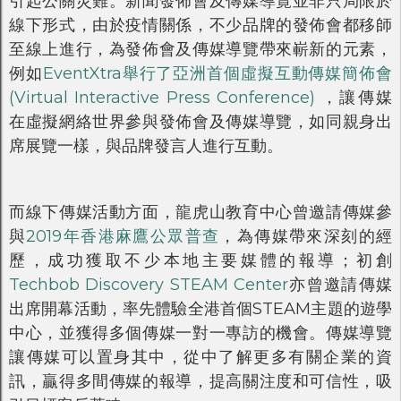
引起公關災難。新聞發佈會及傳媒導覽並非只局限於
線下形式，由於疫情關係，不少品牌的發佈會都移師
至線上進行，為發佈會及傳媒導覽帶來嶄新的元素，
例如
EventXtra舉行了亞洲首個虛擬互動傳媒簡佈會
(Virtual Interactive Press Conference)
，讓傳媒
在虛擬網絡世界參與發佈會及傳媒導覽，如同親身出
席展覽一樣，與品牌發言人進行互動。
而線下傳媒活動方面，龍虎山教育中心曾邀請傳媒參
與
2019年香港麻鷹公眾普查
，為傳媒帶來深刻的經
歷，成功獲取不少本地主要媒體的報導；初創
Techbob Discovery STEAM Center
亦曾邀請傳媒
出席開幕活動，率先體驗全港首個STEAM主題的遊學
中心，並獲得多個傳媒一對一專訪的機會。傳媒導覽
讓傳媒可以置身其中，從中了解更多有關企業的資
訊，贏得多間傳媒的報導，提高關注度和可信性，吸