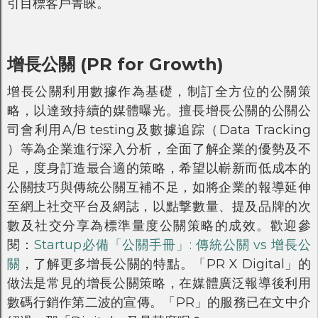
引目標客戶菁睞。
增長公關 (PR for Growth)
增長公關利用數據作為基礎，制訂全方位的公關策
略，以達致持續的媒體曝光。擅長增長公關的公關公
司會利用A/B testing及數據追踪（Data Tracking
）等為企業進行深入分析，全面了解企業的優勢及不
足，度身訂造最合適的策略，希望以嶄新而低成本的
公關技巧與傳統公關互補不足，如將企業的報導延伸
至網上社交平台及網誌，以點撃數量、提及品牌的次
數及社交分享為標準量度公關策略的成效。歡迎參
閱：
Startup必備「公關手冊」: 傳統公關 vs 增長公
關
，了解更多增長公關的特點。「PR X Digital」的
做法是常見的增長公關策略，在媒體廣泛報導後利用
數碼行銷作第二波的宣傳。「PR」的服務已在文中介