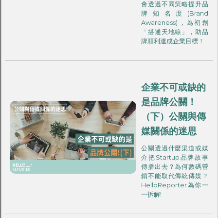
會透過不同策略提升品
牌知名度(Brand
Awareness)，為初創
「搭通天地線」，助品
牌順利達成企業目標！
企業不可或缺的
是品牌公關！
（下）公關與傳
媒關係的迷思
公關透過什麼渠道或媒
介把Startup品牌故事
傳播出去？為何數碼營
銷不能取代傳統傳媒？
HelloReporter為你一
一拆解!