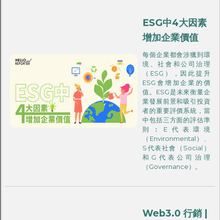
ESG中4大因素
增加企業價值
每個企業都會涉獵到環
境、社會和公司治理
（ESG），因此提升
ESG會增加企業的價
值。ESG是未來衡量企
業發展前景和吸引投資
者的重要評價系統，當
中包括三方面的評估準
則︰E代表環境
（Environmental）、
S代表社會（Social）
和G代表公司治理
（Governance）。
Web3.0 行銷 |